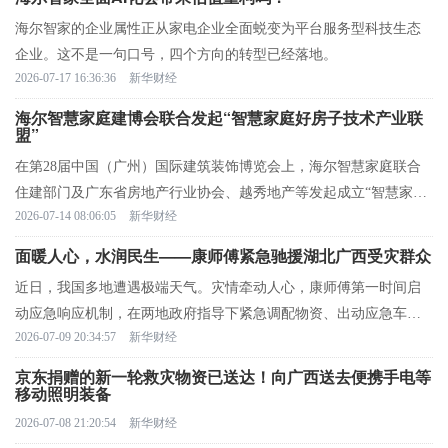
海尔智家的企业属性正从家电企业全面蜕变为平台服务型科技生态
企业。这不是一句口号，四个方向的转型已经落地。
2026-07-17 16:36:36
新华财经
海尔智慧家庭建博会联合发起“智慧家庭好房子技术产业联
盟”
在第28届中国（广州）国际建筑装饰博览会上，海尔智慧家庭联合
住建部门及广东省房地产行业协会、越秀地产等发起成立“智慧家庭
2026-07-14 08:06:05
新华财经
好房子技术产业联盟”，共同探讨“好房子”与智慧家居产业融合发展
模式，打通“好房子”建设的行业堵点。
面暖人心，水润民生——康师傅紧急驰援湖北广西受灾群众
近日，我国多地遭遇极端天气。灾情牵动人心，康师傅第一时间启
动应急响应机制，在两地政府指导下紧急调配物资、出动应急车辆
2026-07-09 20:34:57
新华财经
奔赴救灾一线，以实际行动扛起民族品牌的社会担当。
京东捐赠的新一轮救灾物资已送达！向广西送去便携手电等
移动照明装备
2026-07-08 21:20:54
新华财经