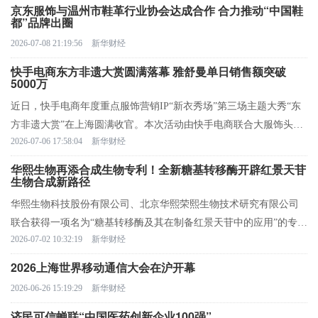
京东服饰与温州市鞋革行业协会达成合作 合力推动“中国鞋
都”品牌出圈
2026-07-08 21:19:56
新华财经
快手电商东方非遗大赏圆满落幕 雅舒曼单日销售额突破
5000万
近日，快手电商年度重点服饰营销IP“新衣秀场”第三场主题大秀“东
方非遗大赏”在上海圆满收官。本次活动由快手电商联合大服饰头部
2026-07-06 17:58:04
新华财经
主播、雅舒曼品牌创始人@图图妈妈共同发起，以“用直播力量守护
匠心”为核心主题，通过沉浸式秀场直播形式赋能非遗传播与国风服
华熙生物再添合成生物专利！全新糖基转移酶开辟红景天苷
生物合成新路径
饰消费。
华熙生物科技股份有限公司、北京华熙荣熙生物技术研究有限公司
联合获得一项名为“糖基转移酶及其在制备红景天苷中的应用”的专
2026-07-02 10:32:19
新华财经
利。
2026上海世界移动通信大会在沪开幕
2026-06-26 15:19:29
新华财经
济民可信蝉联“中国医药创新企业100强”