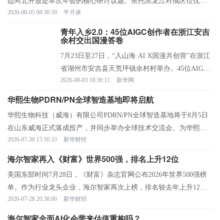
边向北开放是本次年会的核心研讨议题。依托黑龙江对俄区位优势
2026-08-05 08:30:59
半月谈
布局实体产业的经营主体代表、月星集团董事局主席丁佐宏，在本
次年会期间参与新华社品牌对话，结合沿边口岸项目建设实际，围
青年入乡2.0：45位AIGC创作者在浙江安吉
余村交出国漫答卷
绕北向开放机遇、南北产业协同等议题分享观点。
7月23日至27日，“入山海·AI X国漫共创营”在浙江
省湖州市安吉县天荒坪镇余村村举办。45位AIGC
2026-08-03 18:36:11
新华网
创作者从全国各地奔赴余村，以安吉竹文化、茶文
化、乡村文旅为创作母本，完成了一次“AI+国
华熙生物PDRN/PN全球智造基地即将启航
漫”赋能在地产业的创作实践。
华熙生物科技（威海）有限公司PDRN/PN全球智造基地将于8月5日
在山东威海正式落成投产，并同步举办全球技术交流会。为华熙生
2026-07-30 15:50:33
新华财经
物围绕生命科学领域打造的重要产业化平台，该基地的启用将进一
步推动PDRN/PN从技术创新走向规模制造，加速生命科学成果产业
海尔智家再入《财富》世界500强，排名上升12位
化转化。
美国东部时间7月28日，《财富》杂志官网公布2026年世界500强榜
单。作为行业龙头企业，海尔智家再次上榜，排名较去年上升12
2026-07-28 20:38:00
新华财经
位，位列第378名，这已是其连续第9年跻身该榜单，且排名稳步攀
升。
海尔智家全面AI化会带来估值重构吗？