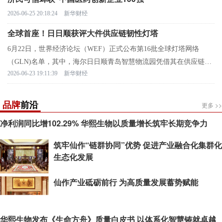
2026-06-25 20:18:24
新华财经
全球首座！日日顺获评大件供应链韧性灯塔
6月22日，世界经济论坛（WEF）正式公布第16批全球灯塔网络
（GLN)名单，其中，海尔日日顺青岛智慧物流园凭借其在供应链物
2026-06-23 19:11:39
新华财经
流领域数智化与服务能力成功入选，成为全球灯塔网络首座大件供
应链韧性灯塔。
品牌
前沿
更多 >>
净利润同比增102.29% 华熙生物以质量增长筑牢长期竞争力
筑牢仙作“链群协同”优势 促进产业融合化集群化
生态化发展
仙作产业砥砺前行 为高质量发展蓄势赋能
华熙生物发布《生命方舟》质量白皮书 以体系化智慧铸就卓越