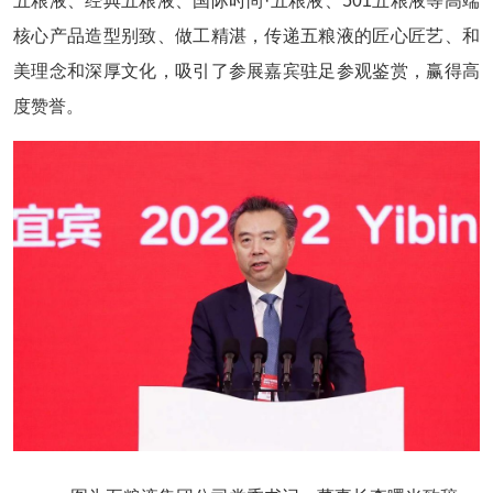
五粮液、经典五粮液、国际时尚·五粮液、501五粮液等高端
核心产品造型别致、做工精湛，传递五粮液的匠心匠艺、和
美理念和深厚文化，吸引了参展嘉宾驻足参观鉴赏，赢得高
度赞誉。