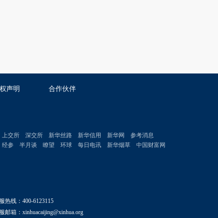
权声明
合作伙伴
上交所
深交所
新华丝路
新华信用
新华网
参考消息
经参
半月谈
瞭望
环球
每日电讯
新华烟草
中国财富网
服热线：400-6123115
邮箱：xinhuacaijing@xinhua.org