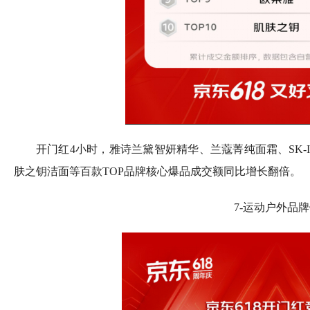
开门红4小时，雅诗兰黛智妍精华、兰蔻菁纯面霜、SK-
肤之钥洁面等百款TOP品牌核心爆品成交额同比增长翻倍。
7-运动户外品