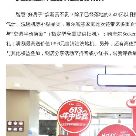
智慧“好房子”焕新贵不贵？除了已经落地的2500亿以
气灶、洗碗机等补贴品类，海尔智慧家庭此次还带来多重企
与“空调半价换新”（指定型号需提供旧机）；购海尔Seek
礼；满额最高送价值1399元自清洁洗地机。另外，还有高
与其他权益叠加，到店分享活动至抖音或小红书，转赞评数