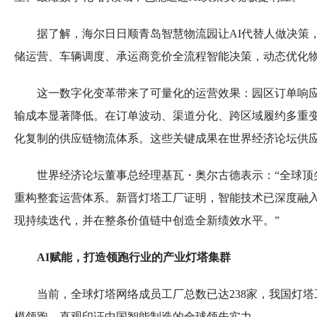
据了解，海尔日日顺青岛智慧物流园让AI代替人做决策
储运营、车辆调度、承运商竞价全流程智能决策，动态优化
这一数字化变革带来了可量化的运营效果：园区订单响
输成本显著降低。在订单波动、渠道分化、跨区域履约多重
化复制的供应链物流体系。这些关键成果在世界经济论坛供
世界经济论坛董事总经理基瓦・奥尔古德表示：“全球顶
重构整套运营体系。新晋灯塔工厂证明，智能技术已深度融
现持续迭代，并在整条价值链中创造全新绩效水平。”
AI赋能，打造领跑行业的产业灯塔集群
当前，全球灯塔网络成员工厂总数已达238家，我国灯塔工
模领跑，直观印证中国智能制造的全球领先实力。