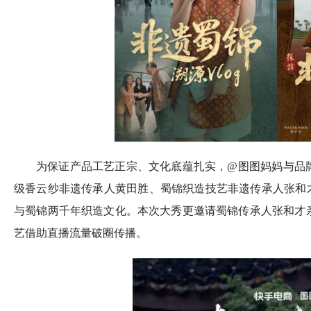
为保证产品工艺正宗、文化底蕴扎实，@图图妈妈与品
级香云纱非遗传承人黄田胜、蜀锦织造技艺非遗传承人张和才
与蜀锦两千年织造文化。本次大秀更邀请蜀锦传承人张和才
艺借助直播流量破圈传播。