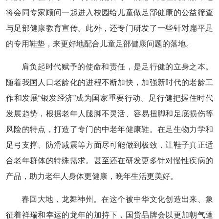
将会同专家顾问一起进入校园给儿童做足部健康的公益筛查
与足部健康教育宣传。此外，还专门研发了一些针对扁平足
的专用鞋垫，来更好地配合儿童足部健康问题的落地。
肩负起时代赋予的使命和责任，是足行健的立身之本。
随着我国人口老龄化的进程不断加快，加强新时代的老龄工
作和发展“银发经济”成为国家重要行动。足行健把握住时代
发展趋势，根据老年人腿脚不灵活、容易扭脚和足底损伤等
风险的特点，打造了专门的中老年健康鞋。在足生物力学和
足弓支撑、防滑减震等方面尽可能做到极致，让鞋子真正适
合老年群体的特殊需求。甚至还在研发更多针对慢性疾病的
产品，助力老年人身体更健康，晚年生活更美好。
春回大地，龙舞神州。在这个被中华文化创造出来、象
征着祥瑞和幸运的龙年的加持下，国货品牌会以更加朝气蓬