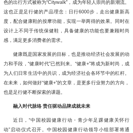
色的出行方式被称为“Citywalk”，成为年轻人崇尚的新潮流。
这也正是足行健的产品理念：日行6000步，走出健康新高
度，配合健康鞋的按摩功能，实现一举两得的效果。同时在
设计上不同于传统保健鞋，具备健康的功能也要兼顾时尚
感，满足更多消费者的需求。
健康既是国家发展的目标，也是推动经济社会发展的动
力和手段，“健康时代”已然到来。“健康+”将成为新时尚，成
为人们日常生活中的共识，成为经济社会各环节中的杠杆。
在未来，如何做好“健康+”的文章，是更多行业努力的方向，
也是足行健不断探索的课题。
融入时代脉络 责任驱动品牌成就未来
近日，“中国校园健康行动・青少年足踝健康关怀行
动”启动仪式召开。中国校园健康行动领导小组部署将通