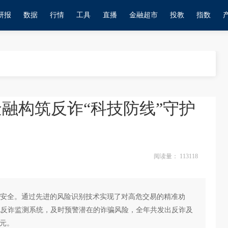
研报
数据
行情
工具
直播
金融超市
投教
指数
东金融构筑反诈“科技防线”守护
阅读量：
113118
安全。通过先进的风险识别技术实现了对高危交易的精准劝
；强化反诈监测系统，及时预警潜在的诈骗风险，全年共发出反诈及
亿元。